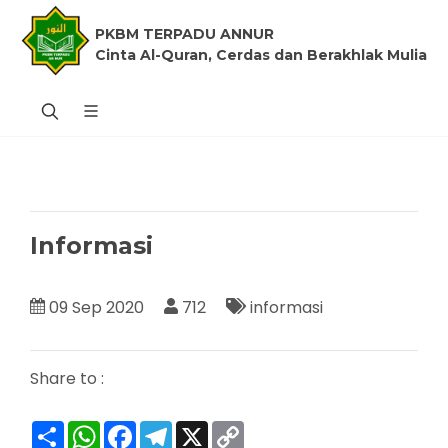
PKBM TERPADU ANNUR
Cinta Al-Quran, Cerdas dan Berakhlak Mulia
Informasi
09 Sep 2020
712
informasi
Share to :
Share
WhatsApp
Facebook
Telegram
X
Copy
Link