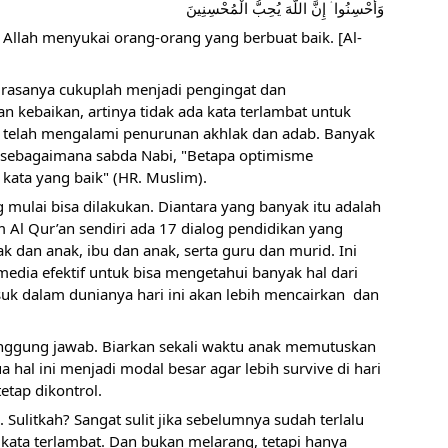
وَأَحْسِنُوا ۛ إِنَّ اللَّهَ يُحِبُّ الْمُحْسِنِينَ  
Allah menyukai orang-orang yang berbuat baik. [Al-
 rasanya cukuplah menjadi pengingat dan 
kebaikan, artinya tidak ada kata terlambat untuk 
i telah mengalami penurunan akhlak dan adab. Banyak 
s sebagaimana sabda Nabi, "Betapa optimisme 
kata yang baik" (HR. Muslim). 
g mulai bisa dilakukan. Diantara yang banyak itu adalah 
 Al Qur’an sendiri ada 17 dialog pendidikan yang 
 dan anak, ibu dan anak, serta guru dan murid. Ini 
dia efektif untuk bisa mengetahui banyak hal dari 
uk dalam dunianya hari ini akan lebih mencairkan  dan 
nggung jawab. Biarkan sekali waktu anak memutuskan 
 hal ini menjadi modal besar agar lebih survive di hari 
etap dikontrol.
ulitkah? Sangat sulit jika sebelumnya sudah terlalu 
a kata terlambat. Dan bukan melarang, tetapi hanya 