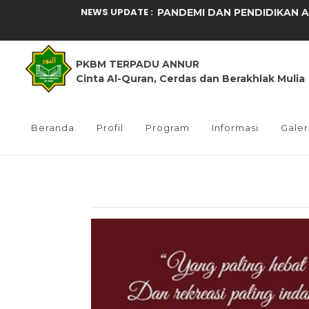
NEWS UPDATE :
PANDEMI DAN PENDIDIKAN AN
SELAMATKAN NEGERI DENGAN
PKBM TERPADU ANNUR
MERANCANG PEMBELAJARAN 
Cinta Al-Quran, Cerdas dan Berakhlak Mulia
RANGKA DASAR ITU ADALAH 
BELAJAR PADA “PUKULAN PE
Beranda
Profil
Program
Informasi
Galer
DI LEVEL MANA KITA MENDIDI
NEVER PASS, GENERASI Q...
MENGINTIP IBU-IBU YANG MUL
PENDIDIK YANG MENGGADAIK
Kunjungan diknas untuk PKB