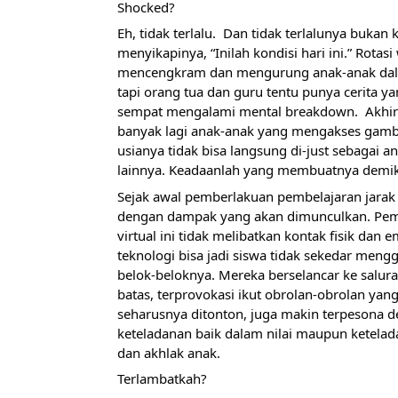
Shocked?
Eh, tidak terlalu.  Dan tidak terlalunya buka
menyikapinya, “Inilah kondisi hari ini.” Rotas
mencengkram dan mengurung anak-anak dalam
tapi orang tua dan guru tentu punya cerita ya
sempat mengalami mental breakdown.  Akhirnya
banyak lagi anak-anak yang mengakses gamba
usianya tidak bisa langsung di-just sebagai an
lainnya. Keadaanlah yang membuatnya demik
Sejak awal pemberlakuan pembelajaran jarak 
dengan dampak yang akan dimunculkan. Pembe
virtual ini tidak melibatkan kontak fisik dan
teknologi bisa jadi siswa tidak sekedar mengg
belok-beloknya. Mereka berselancar ke salur
batas, terprovokasi ikut obrolan-obrolan yang
seharusnya ditonton, juga makin terpesona 
keteladanan baik dalam nilai maupun ketelada
dan akhlak anak.  
Terlambatkah?