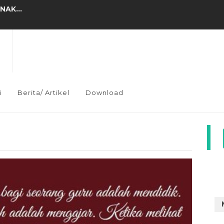
AK...
 MENDIDIK GENERASI...
PASCA DARING...
PENANAMAN AQIDAH (2)...
RTAMA”...
i
Berita/ Artikel
Download
K?...
IA...
AN NYAWA...
M Tepadu Annur...