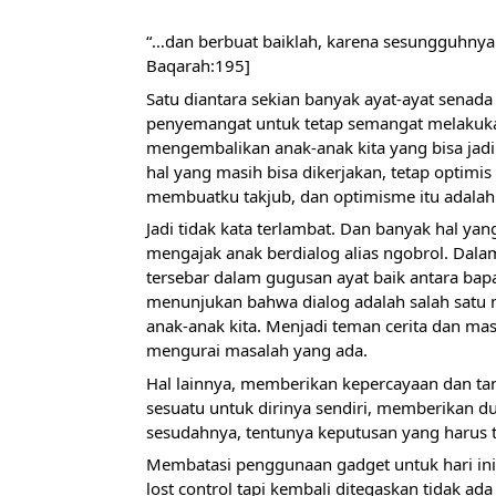
“…dan berbuat baiklah, karena sesungguhnya 
Baqarah:195]
Satu diantara sekian banyak ayat-ayat senada
penyemangat untuk tetap semangat melakukan 
mengembalikan anak-anak kita yang bisa jad
hal yang masih bisa dikerjakan, tetap optimi
membuatku takjub, dan optimisme itu adalah 
Jadi tidak kata terlambat. Dan banyak hal yan
mengajak anak berdialog alias ngobrol. Dalam
tersebar dalam gugusan ayat baik antara bapak
menunjukan bahwa dialog adalah salah satu me
anak-anak kita. Menjadi teman cerita dan mas
mengurai masalah yang ada.
Hal lainnya, memberikan kepercayaan dan ta
sesuatu untuk dirinya sendiri, memberikan dua
sesudahnya, tentunya keputusan yang harus t
Membatasi penggunaan gadget untuk hari ini. S
lost control tapi kembali ditegaskan tidak ad