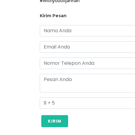
#Withyoutilljannah
Kirim Pesan
KIRIM