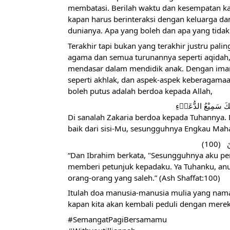
membatasi. Berilah waktu dan kesempatan ka
kapan harus berinteraksi dengan keluarga da
dunianya. Apa yang boleh dan apa yang tidak b
Terakhir tapi bukan yang terakhir justru pal
agama dan semua turunannya seperti aqidah, ib
mendasar dalam mendidik anak. Dengan iman
seperti akhlak, dan aspek-aspek keberagamaan
boleh putus adalah berdoa kepada Allah,
Di sanalah Zakaria berdoa kepada Tuhannya. D
baik dari sisi-Mu, sesungguhnya Engkau Ma
“Dan Ibrahim berkata, "Sesungguhnya aku pe
memberi petunjuk kepadaku. Ya Tuhanku, anu
orang-orang yang saleh.” (Ash Shaffat:100)
Itulah doa manusia-manusia mulia yang naman
kapan kita akan kembali peduli dengan mereka
#SemangatPagiBersamamu