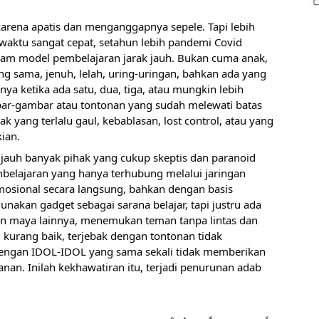
n karena apatis dan menganggapnya sepele. Tapi lebih 
i waktu sangat cepat, setahun lebih pandemi Covid 
 model pembelajaran jarak jauh. Bukan cuma anak, 
ng sama, jenuh, lelah, uring-uringan, bahkan ada yang 
 ketika ada satu, dua, tiga, atau mungkin lebih 
r-gambar atau tontonan yang sudah melewati batas 
ak yang terlalu gaul, kebablasan, lost control, atau yang 
ian. 
jauh banyak pihak yang cukup skeptis dan paranoid 
lajaran yang hanya terhubung melalui jaringan 
 emosional secara langsung, bahkan dengan basis 
unakan gadget sebagai sarana belajar, tapi justru ada 
an maya lainnya, menemukan teman tanpa lintas dan 
 kurang baik, terjebak dengan tontonan tidak 
dengan IDOL-IDOL yang sama sekali tidak memberikan 
nan. Inilah kekhawatiran itu, terjadi penurunan adab 