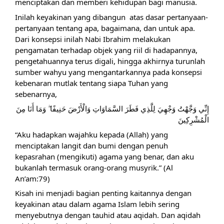
menciptakan dan memberi kehidupan bagi manusia.
Inilah keyakinan yang dibangun  atas dasar pertanyaan-
pertanyaan tentang apa, bagaimana, dan untuk apa. 
Dari konsepsi inilah Nabi Ibrahim melakukan 
pengamatan terhadap objek yang riil di hadapannya, 
pengetahuannya terus digali, hingga akhirnya turunlah 
sumber wahyu yang mengantarkannya pada konsepsi 
kebenaran mutlak tentang siapa Tuhan yang 
sebenarnya,
إِنِّي وَجَّهْتُ وَجْهِيَ لِلَّذِي فَطَرَ السَّمَاوَاتِ وَالْأَرْضَ حَنِيفًا ۖ وَمَا أَنَا مِنَ 
الْمُشْرِكِينَ
“Aku hadapkan wajahku kepada (Allah) yang 
menciptakan langit dan bumi dengan penuh 
kepasrahan (mengikuti) agama yang benar, dan aku 
bukanlah termasuk orang-orang musyrik.” (Al 
An’am:79) 
Kisah ini menjadi bagian penting kaitannya dengan 
keyakinan atau dalam agama Islam lebih sering 
menyebutnya dengan tauhid atau aqidah. Dan aqidah 