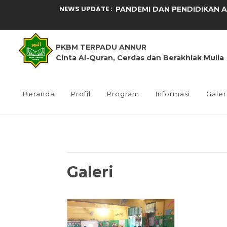
NEWS UPDATE :
PANDEMI DAN PENDIDIKAN AN
SELAMATKAN NEGERI DENGAN
PKBM TERPADU ANNUR
MERANCANG PEMBELAJARAN 
Cinta Al-Quran, Cerdas dan Berakhlak Mulia
RANGKA DASAR ITU ADALAH 
BELAJAR PADA “PUKULAN PE
Beranda
Profil
Program
Informasi
Galer
DI LEVEL MANA KITA MENDIDI
NEVER PASS, GENERASI Q...
MENGINTIP IBU-IBU YANG MUL
Galeri
PENDIDIK YANG MENGGADAIK
Kunjungan diknas untuk PKB