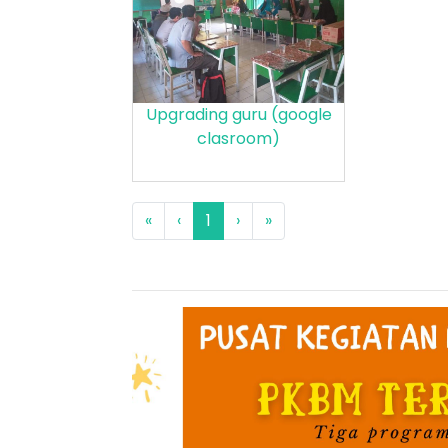
Upgrading guru (google
clasroom)
«
‹
1
›
»