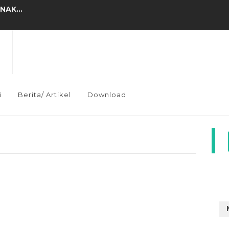
AK...
 MENDIDIK GENERASI...
PASCA DARING...
PENANAMAN AQIDAH (2)...
RTAMA”...
i
Berita/ Artikel
Download
K?...
IA...
AN NYAWA...
M Tepadu Annur...