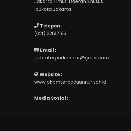
Jakarta Timur, Daerah Khusus
Ibukota Jakarta
Telepon :
(021) 22817183
Email :
pkbmterpaduannur@gmail.com
Website :
www.pkbmterpaduannur.sch.id
Media Sosial :